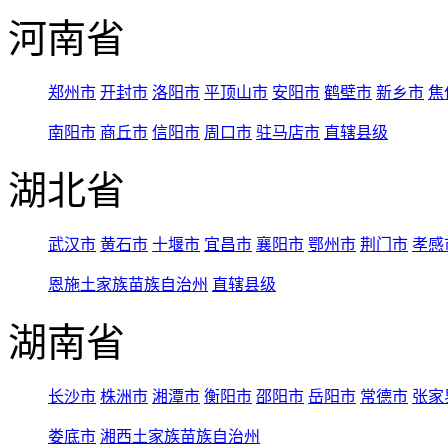
河南省
郑州市
开封市
洛阳市
平顶山市
安阳市
鹤壁市
新乡市
焦
南阳市
商丘市
信阳市
周口市
驻马店市
直辖县级
湖北省
武汉市
黄石市
十堰市
宜昌市
襄阳市
鄂州市
荆门市
孝感
恩施土家族苗族自治州
直辖县级
湖南省
长沙市
株洲市
湘潭市
衡阳市
邵阳市
岳阳市
常德市
张家
娄底市
湘西土家族苗族自治州