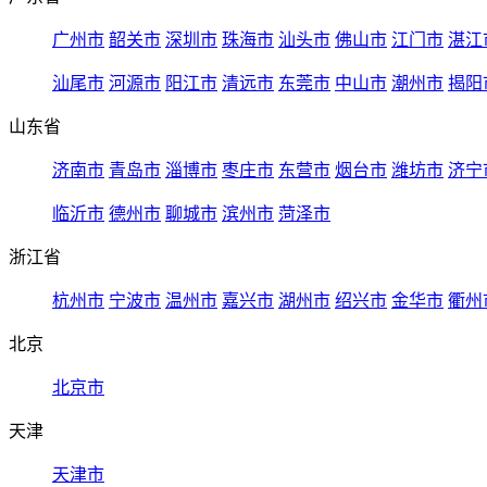
广州市
韶关市
深圳市
珠海市
汕头市
佛山市
江门市
湛江
汕尾市
河源市
阳江市
清远市
东莞市
中山市
潮州市
揭阳
山东省
济南市
青岛市
淄博市
枣庄市
东营市
烟台市
潍坊市
济宁
临沂市
德州市
聊城市
滨州市
菏泽市
浙江省
杭州市
宁波市
温州市
嘉兴市
湖州市
绍兴市
金华市
衢州
北京
北京市
天津
天津市