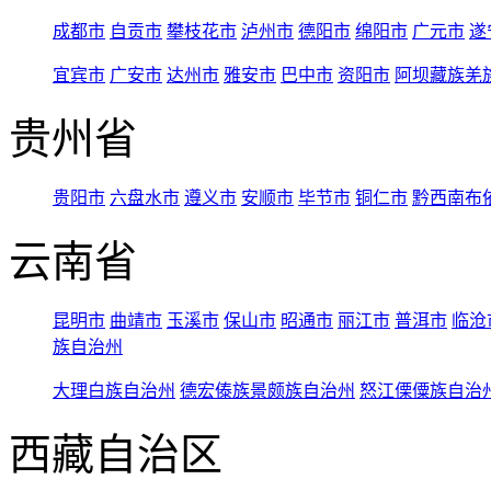
成都市
自贡市
攀枝花市
泸州市
德阳市
绵阳市
广元市
遂
宜宾市
广安市
达州市
雅安市
巴中市
资阳市
阿坝藏族羌
贵州省
贵阳市
六盘水市
遵义市
安顺市
毕节市
铜仁市
黔西南布
云南省
昆明市
曲靖市
玉溪市
保山市
昭通市
丽江市
普洱市
临沧
族自治州
大理白族自治州
德宏傣族景颇族自治州
怒江傈僳族自治
西藏自治区