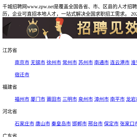
千城招聘网www.zpw.net是覆盖全国各省、市、区县的人
历，企业可直招本地人才，一站式解决全国求职招工需求。 2026
江苏省
南京市
无锡市
徐州市
常州市
苏州市
南通市
连云港市
淮
宿迁市
福建省
福州市
厦门市
莆田市
三明市
泉州市
漳州市
南平市
龙岩
河北省
石家庄市
唐山市
秦皇岛市
邯郸市
邢台市
保定市
张家口
广东省