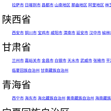
拉萨市
日喀则市
昌都市
山南地区
那曲地区
阿里地区
林
陕西省
西安市
铜川市
宝鸡市
咸阳市
渭南市
延安市
汉中市
榆林
甘肃省
兰州市
嘉峪关市
金昌市
白银市
天水市
武威市
张掖市
平
临夏回族自治州
甘南藏族自治州
青海省
西宁市
海东市
海北藏族自治州
黄南藏族自治州
海南藏族