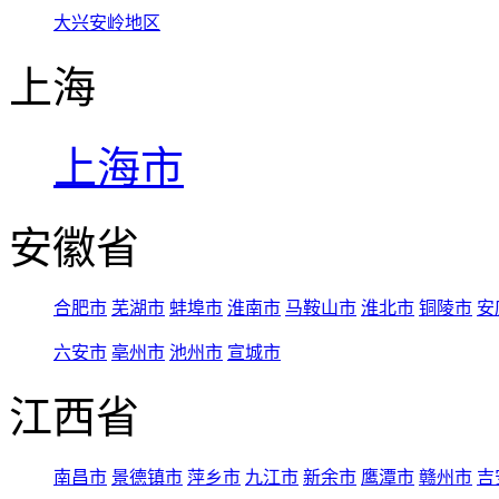
大兴安岭地区
上海
上海市
安徽省
合肥市
芜湖市
蚌埠市
淮南市
马鞍山市
淮北市
铜陵市
安
六安市
亳州市
池州市
宣城市
江西省
南昌市
景德镇市
萍乡市
九江市
新余市
鹰潭市
赣州市
吉