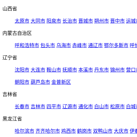
山西省
太原市
大同市
阳泉市
长治市
晋城市
朔州市
晋中市
运城
内蒙古自治区
呼和浩特市
包头市
乌海市
赤峰市
通辽市
鄂尔多斯市
呼
辽宁省
沈阳市
大连市
鞍山市
抚顺市
本溪市
丹东市
锦州市
营口
朝阳市
葫芦岛市
金普新区
吉林省
长春市
吉林市
四平市
辽源市
通化市
白山市
松原市
白城
黑龙江省
哈尔滨市
齐齐哈尔市
鸡西市
鹤岗市
双鸭山市
大庆市
伊