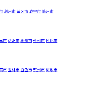
市
荆州市
黄冈市
咸宁市
随州市
界市
益阳市
郴州市
永州市
怀化市
港市
玉林市
百色市
贺州市
河池市