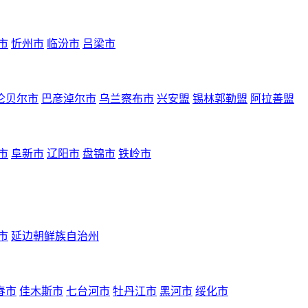
市
忻州市
临汾市
吕梁市
伦贝尔市
巴彦淖尔市
乌兰察布市
兴安盟
锡林郭勒盟
阿拉善盟
市
阜新市
辽阳市
盘锦市
铁岭市
市
延边朝鲜族自治州
春市
佳木斯市
七台河市
牡丹江市
黑河市
绥化市