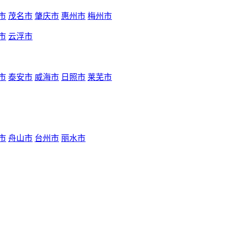
市
茂名市
肇庆市
惠州市
梅州市
市
云浮市
市
泰安市
威海市
日照市
莱芜市
市
舟山市
台州市
丽水市