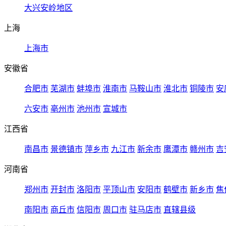
大兴安岭地区
上海
上海市
安徽省
合肥市
芜湖市
蚌埠市
淮南市
马鞍山市
淮北市
铜陵市
安
六安市
亳州市
池州市
宣城市
江西省
南昌市
景德镇市
萍乡市
九江市
新余市
鹰潭市
赣州市
吉
河南省
郑州市
开封市
洛阳市
平顶山市
安阳市
鹤壁市
新乡市
焦
南阳市
商丘市
信阳市
周口市
驻马店市
直辖县级