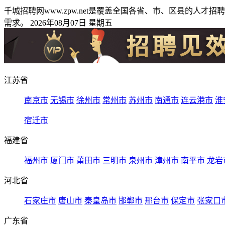
千城招聘网www.zpw.net是覆盖全国各省、市、区县的
需求。 2026年08月07日 星期五
江苏省
南京市
无锡市
徐州市
常州市
苏州市
南通市
连云港市
淮
宿迁市
福建省
福州市
厦门市
莆田市
三明市
泉州市
漳州市
南平市
龙岩
河北省
石家庄市
唐山市
秦皇岛市
邯郸市
邢台市
保定市
张家口
广东省