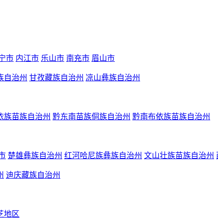
宁市
内江市
乐山市
南充市
眉山市
族自治州
甘孜藏族自治州
凉山彝族自治州
依族苗族自治州
黔东南苗族侗族自治州
黔南布依族苗族自治州
市
楚雄彝族自治州
红河哈尼族彝族自治州
文山壮族苗族自治州
州
迪庆藏族自治州
芝地区