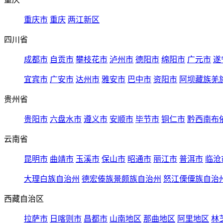
重庆市
重庆
两江新区
四川省
成都市
自贡市
攀枝花市
泸州市
德阳市
绵阳市
广元市
遂
宜宾市
广安市
达州市
雅安市
巴中市
资阳市
阿坝藏族羌
贵州省
贵阳市
六盘水市
遵义市
安顺市
毕节市
铜仁市
黔西南布
云南省
昆明市
曲靖市
玉溪市
保山市
昭通市
丽江市
普洱市
临沧
大理白族自治州
德宏傣族景颇族自治州
怒江傈僳族自治
西藏自治区
拉萨市
日喀则市
昌都市
山南地区
那曲地区
阿里地区
林