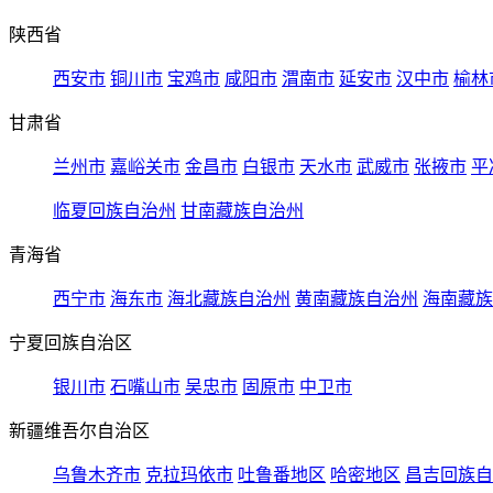
陕西省
西安市
铜川市
宝鸡市
咸阳市
渭南市
延安市
汉中市
榆林
甘肃省
兰州市
嘉峪关市
金昌市
白银市
天水市
武威市
张掖市
平
临夏回族自治州
甘南藏族自治州
青海省
西宁市
海东市
海北藏族自治州
黄南藏族自治州
海南藏族
宁夏回族自治区
银川市
石嘴山市
吴忠市
固原市
中卫市
新疆维吾尔自治区
乌鲁木齐市
克拉玛依市
吐鲁番地区
哈密地区
昌吉回族自