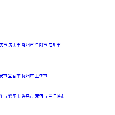
庆市
黄山市
滁州市
阜阳市
宿州市
安市
宜春市
抚州市
上饶市
作市
濮阳市
许昌市
漯河市
三门峡市