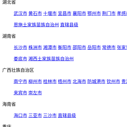
湖北省
武汉市
黄石市
十堰市
宜昌市
襄阳市
鄂州市
荆门市
孝感
恩施土家族苗族自治州
直辖县级
湖南省
长沙市
株洲市
湘潭市
衡阳市
邵阳市
岳阳市
常德市
张家
娄底市
湘西土家族苗族自治州
广西壮族自治区
南宁市
柳州市
桂林市
梧州市
北海市
防城港市
钦州市
贵
来宾市
崇左市
海南省
海口市
三亚市
三沙市
直辖县级
重庆