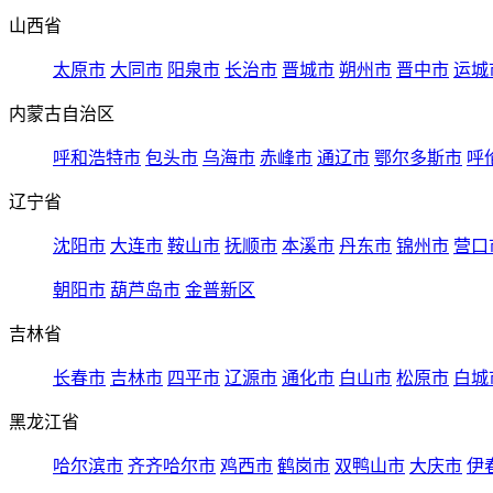
山西省
太原市
大同市
阳泉市
长治市
晋城市
朔州市
晋中市
运城
内蒙古自治区
呼和浩特市
包头市
乌海市
赤峰市
通辽市
鄂尔多斯市
呼
辽宁省
沈阳市
大连市
鞍山市
抚顺市
本溪市
丹东市
锦州市
营口
朝阳市
葫芦岛市
金普新区
吉林省
长春市
吉林市
四平市
辽源市
通化市
白山市
松原市
白城
黑龙江省
哈尔滨市
齐齐哈尔市
鸡西市
鹤岗市
双鸭山市
大庆市
伊