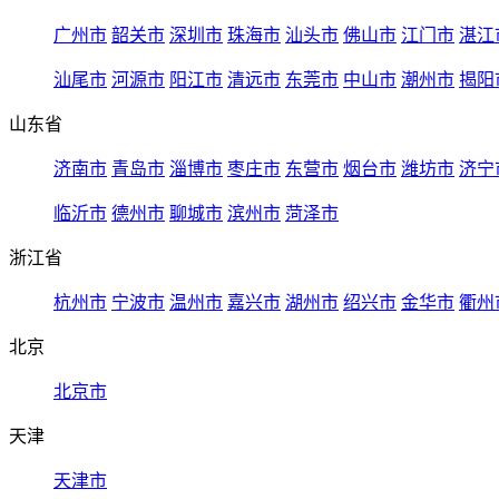
广州市
韶关市
深圳市
珠海市
汕头市
佛山市
江门市
湛江
汕尾市
河源市
阳江市
清远市
东莞市
中山市
潮州市
揭阳
山东省
济南市
青岛市
淄博市
枣庄市
东营市
烟台市
潍坊市
济宁
临沂市
德州市
聊城市
滨州市
菏泽市
浙江省
杭州市
宁波市
温州市
嘉兴市
湖州市
绍兴市
金华市
衢州
北京
北京市
天津
天津市