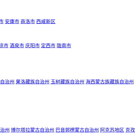
市
安康市
商洛市
西咸新区
凉市
酒泉市
庆阳市
定西市
陇南市
自治州
果洛藏族自治州
玉树藏族自治州
海西蒙古族藏族自治州
治州
博尔塔拉蒙古自治州
巴音郭楞蒙古自治州
阿克苏地区
克孜