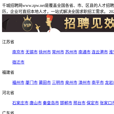
千城招聘网www.zpw.net是覆盖全国各省、市、区县的人
历，企业可直招本地人才，一站式解决全国求职招工需求。 2026
江苏省
南京市
无锡市
徐州市
常州市
苏州市
南通市
连云港市
淮
宿迁市
福建省
福州市
厦门市
莆田市
三明市
泉州市
漳州市
南平市
龙岩
河北省
石家庄市
唐山市
秦皇岛市
邯郸市
邢台市
保定市
张家口
广东省