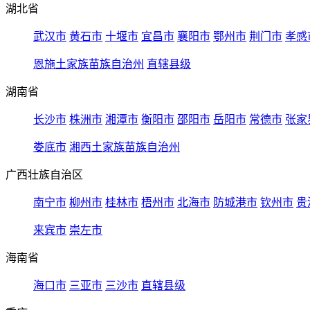
湖北省
武汉市
黄石市
十堰市
宜昌市
襄阳市
鄂州市
荆门市
孝感
恩施土家族苗族自治州
直辖县级
湖南省
长沙市
株洲市
湘潭市
衡阳市
邵阳市
岳阳市
常德市
张家
娄底市
湘西土家族苗族自治州
广西壮族自治区
南宁市
柳州市
桂林市
梧州市
北海市
防城港市
钦州市
贵
来宾市
崇左市
海南省
海口市
三亚市
三沙市
直辖县级