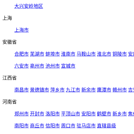
大兴安岭地区
上海
上海市
安徽省
合肥市
芜湖市
蚌埠市
淮南市
马鞍山市
淮北市
铜陵市
安
六安市
亳州市
池州市
宣城市
江西省
南昌市
景德镇市
萍乡市
九江市
新余市
鹰潭市
赣州市
吉
河南省
郑州市
开封市
洛阳市
平顶山市
安阳市
鹤壁市
新乡市
焦
南阳市
商丘市
信阳市
周口市
驻马店市
直辖县级