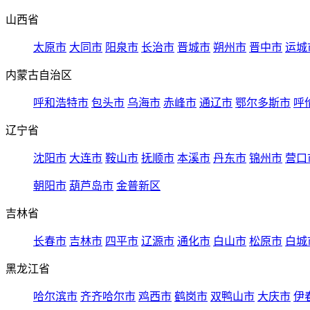
山西省
太原市
大同市
阳泉市
长治市
晋城市
朔州市
晋中市
运城
内蒙古自治区
呼和浩特市
包头市
乌海市
赤峰市
通辽市
鄂尔多斯市
呼
辽宁省
沈阳市
大连市
鞍山市
抚顺市
本溪市
丹东市
锦州市
营口
朝阳市
葫芦岛市
金普新区
吉林省
长春市
吉林市
四平市
辽源市
通化市
白山市
松原市
白城
黑龙江省
哈尔滨市
齐齐哈尔市
鸡西市
鹤岗市
双鸭山市
大庆市
伊