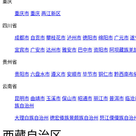
重庆
重庆市
重庆
两江新区
四川省
成都市
自贡市
攀枝花市
泸州市
德阳市
绵阳市
广元市
遂
宜宾市
广安市
达州市
雅安市
巴中市
资阳市
阿坝藏族羌
贵州省
贵阳市
六盘水市
遵义市
安顺市
毕节市
铜仁市
黔西南布
云南省
昆明市
曲靖市
玉溪市
保山市
昭通市
丽江市
普洱市
临沧
族自治州
大理白族自治州
德宏傣族景颇族自治州
怒江傈僳族自治
西藏自治区