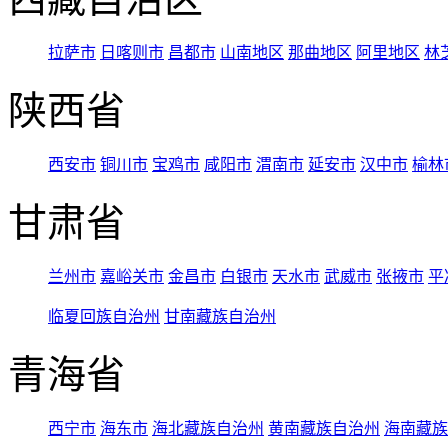
拉萨市
日喀则市
昌都市
山南地区
那曲地区
阿里地区
林
陕西省
西安市
铜川市
宝鸡市
咸阳市
渭南市
延安市
汉中市
榆林
甘肃省
兰州市
嘉峪关市
金昌市
白银市
天水市
武威市
张掖市
平
临夏回族自治州
甘南藏族自治州
青海省
西宁市
海东市
海北藏族自治州
黄南藏族自治州
海南藏族