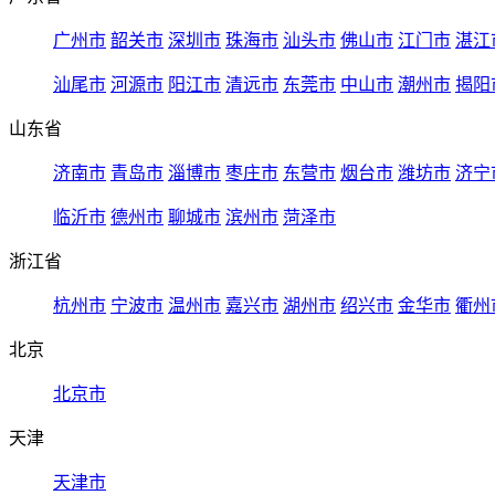
广州市
韶关市
深圳市
珠海市
汕头市
佛山市
江门市
湛江
汕尾市
河源市
阳江市
清远市
东莞市
中山市
潮州市
揭阳
山东省
济南市
青岛市
淄博市
枣庄市
东营市
烟台市
潍坊市
济宁
临沂市
德州市
聊城市
滨州市
菏泽市
浙江省
杭州市
宁波市
温州市
嘉兴市
湖州市
绍兴市
金华市
衢州
北京
北京市
天津
天津市