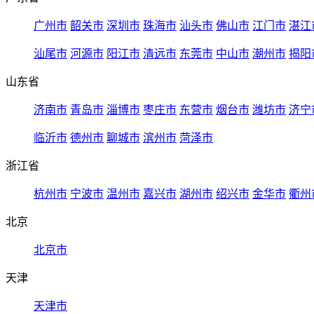
广州市
韶关市
深圳市
珠海市
汕头市
佛山市
江门市
湛江
汕尾市
河源市
阳江市
清远市
东莞市
中山市
潮州市
揭阳
山东省
济南市
青岛市
淄博市
枣庄市
东营市
烟台市
潍坊市
济宁
临沂市
德州市
聊城市
滨州市
菏泽市
浙江省
杭州市
宁波市
温州市
嘉兴市
湖州市
绍兴市
金华市
衢州
北京
北京市
天津
天津市