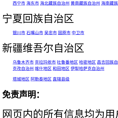
西宁市
海东市
海北藏族自治州
黄南藏族自治州
海南藏族
宁夏回族自治区
银川市
石嘴山市
吴忠市
固原市
中卫市
新疆维吾尔自治区
乌鲁木齐市
克拉玛依市
吐鲁番地区
哈密地区
昌吉回族自
克孜自治州
喀什地区
和田地区
伊犁哈萨克自治州
塔城地区
阿勒泰地区
直辖县级
免责声明：
网页内的所有信息均为用