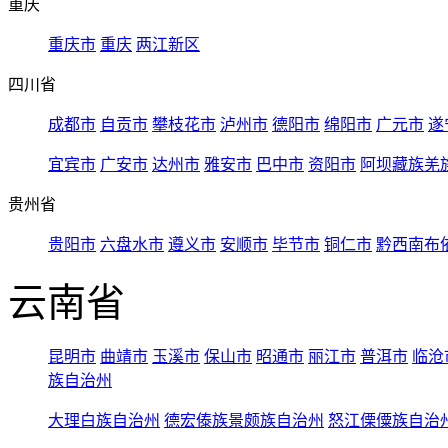
重庆
重庆市
重庆
两江新区
四川省
成都市
自贡市
攀枝花市
泸州市
德阳市
绵阳市
广元市
遂
宜宾市
广安市
达州市
雅安市
巴中市
资阳市
阿坝藏族羌
贵州省
贵阳市
六盘水市
遵义市
安顺市
毕节市
铜仁市
黔西南布
云南省
昆明市
曲靖市
玉溪市
保山市
昭通市
丽江市
普洱市
临沧
族自治州
大理白族自治州
德宏傣族景颇族自治州
怒江傈僳族自治