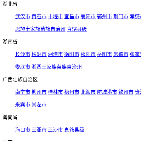
湖北省
武汉市
黄石市
十堰市
宜昌市
襄阳市
鄂州市
荆门市
孝感
恩施土家族苗族自治州
直辖县级
湖南省
长沙市
株洲市
湘潭市
衡阳市
邵阳市
岳阳市
常德市
张家
娄底市
湘西土家族苗族自治州
广西壮族自治区
南宁市
柳州市
桂林市
梧州市
北海市
防城港市
钦州市
贵
来宾市
崇左市
海南省
海口市
三亚市
三沙市
直辖县级