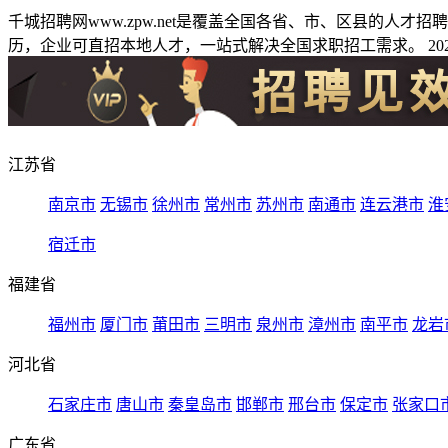
千城招聘网www.zpw.net是覆盖全国各省、市、区县的人
历，企业可直招本地人才，一站式解决全国求职招工需求。 2026
江苏省
南京市
无锡市
徐州市
常州市
苏州市
南通市
连云港市
淮
宿迁市
福建省
福州市
厦门市
莆田市
三明市
泉州市
漳州市
南平市
龙岩
河北省
石家庄市
唐山市
秦皇岛市
邯郸市
邢台市
保定市
张家口
广东省