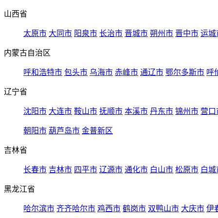
山西省
太原市
大同市
阳泉市
长治市
晋城市
朔州市
晋中市
运城
内蒙古自治区
呼和浩特市
包头市
乌海市
赤峰市
通辽市
鄂尔多斯市
呼
辽宁省
沈阳市
大连市
鞍山市
抚顺市
本溪市
丹东市
锦州市
营口
朝阳市
葫芦岛市
金普新区
吉林省
长春市
吉林市
四平市
辽源市
通化市
白山市
松原市
白城
黑龙江省
哈尔滨市
齐齐哈尔市
鸡西市
鹤岗市
双鸭山市
大庆市
伊