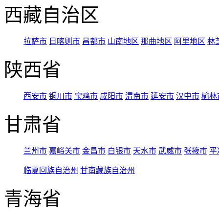
西藏自治区
拉萨市
日喀则市
昌都市
山南地区
那曲地区
阿里地区
林
陕西省
西安市
铜川市
宝鸡市
咸阳市
渭南市
延安市
汉中市
榆林
甘肃省
兰州市
嘉峪关市
金昌市
白银市
天水市
武威市
张掖市
平
临夏回族自治州
甘南藏族自治州
青海省