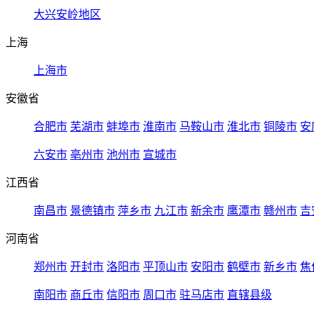
大兴安岭地区
上海
上海市
安徽省
合肥市
芜湖市
蚌埠市
淮南市
马鞍山市
淮北市
铜陵市
安
六安市
亳州市
池州市
宣城市
江西省
南昌市
景德镇市
萍乡市
九江市
新余市
鹰潭市
赣州市
吉
河南省
郑州市
开封市
洛阳市
平顶山市
安阳市
鹤壁市
新乡市
焦
南阳市
商丘市
信阳市
周口市
驻马店市
直辖县级