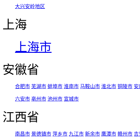
大兴安岭地区
上海
上海市
安徽省
合肥市
芜湖市
蚌埠市
淮南市
马鞍山市
淮北市
铜陵市
安
六安市
亳州市
池州市
宣城市
江西省
南昌市
景德镇市
萍乡市
九江市
新余市
鹰潭市
赣州市
吉