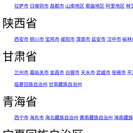
拉萨市
日喀则市
昌都市
山南地区
那曲地区
阿里地区
林
陕西省
西安市
铜川市
宝鸡市
咸阳市
渭南市
延安市
汉中市
榆林
甘肃省
兰州市
嘉峪关市
金昌市
白银市
天水市
武威市
张掖市
平
临夏回族自治州
甘南藏族自治州
青海省
西宁市
海东市
海北藏族自治州
黄南藏族自治州
海南藏族