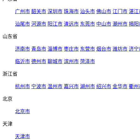
广州市
韶关市
深圳市
珠海市
汕头市
佛山市
江门市
湛江
汕尾市
河源市
阳江市
清远市
东莞市
中山市
潮州市
揭阳
山东省
济南市
青岛市
淄博市
枣庄市
东营市
烟台市
潍坊市
济宁
临沂市
德州市
聊城市
滨州市
菏泽市
浙江省
杭州市
宁波市
温州市
嘉兴市
湖州市
绍兴市
金华市
衢州
北京
北京市
天津
天津市