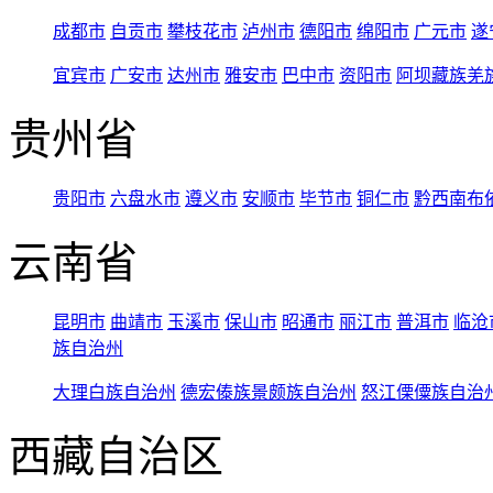
成都市
自贡市
攀枝花市
泸州市
德阳市
绵阳市
广元市
遂
宜宾市
广安市
达州市
雅安市
巴中市
资阳市
阿坝藏族羌
贵州省
贵阳市
六盘水市
遵义市
安顺市
毕节市
铜仁市
黔西南布
云南省
昆明市
曲靖市
玉溪市
保山市
昭通市
丽江市
普洱市
临沧
族自治州
大理白族自治州
德宏傣族景颇族自治州
怒江傈僳族自治
西藏自治区