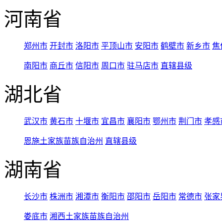
河南省
郑州市
开封市
洛阳市
平顶山市
安阳市
鹤壁市
新乡市
焦
南阳市
商丘市
信阳市
周口市
驻马店市
直辖县级
湖北省
武汉市
黄石市
十堰市
宜昌市
襄阳市
鄂州市
荆门市
孝感
恩施土家族苗族自治州
直辖县级
湖南省
长沙市
株洲市
湘潭市
衡阳市
邵阳市
岳阳市
常德市
张家
娄底市
湘西土家族苗族自治州