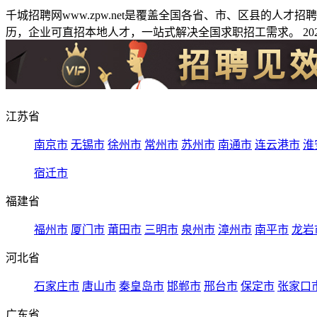
千城招聘网www.zpw.net是覆盖全国各省、市、区县的人
历，企业可直招本地人才，一站式解决全国求职招工需求。 2026
江苏省
南京市
无锡市
徐州市
常州市
苏州市
南通市
连云港市
淮
宿迁市
福建省
福州市
厦门市
莆田市
三明市
泉州市
漳州市
南平市
龙岩
河北省
石家庄市
唐山市
秦皇岛市
邯郸市
邢台市
保定市
张家口
广东省