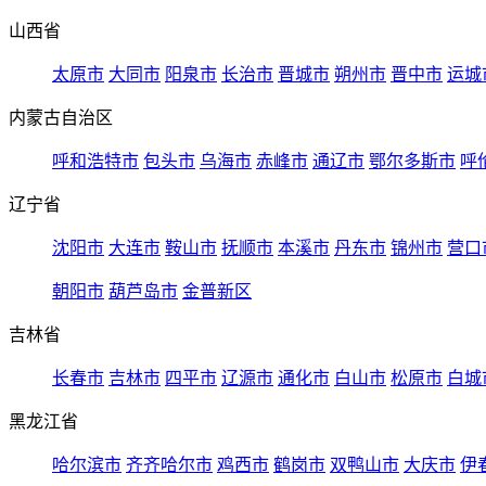
山西省
太原市
大同市
阳泉市
长治市
晋城市
朔州市
晋中市
运城
内蒙古自治区
呼和浩特市
包头市
乌海市
赤峰市
通辽市
鄂尔多斯市
呼
辽宁省
沈阳市
大连市
鞍山市
抚顺市
本溪市
丹东市
锦州市
营口
朝阳市
葫芦岛市
金普新区
吉林省
长春市
吉林市
四平市
辽源市
通化市
白山市
松原市
白城
黑龙江省
哈尔滨市
齐齐哈尔市
鸡西市
鹤岗市
双鸭山市
大庆市
伊